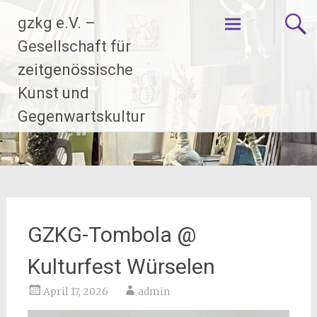
Zum
gzkg e.V. –
Inhalt
springen
Gesellschaft für
zeitgenössische
Kunst und
Gegenwartskultur
GZKG-Tombola @
Kulturfest Würselen
April 17, 2026
admin